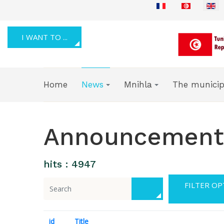
I WANT TO ...
Home
News
Mnihla
The municip
Announcements
hits : 4947
id
Title