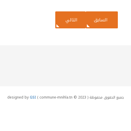
المقال التالي: محاضر الجلسات
المقال السابق: تنظيف وجهر وادي الصنهاجي في باريانة: ش
السابق
التالي
جميع الحقوق محفوظة designed by
( commune-mnihla.tn © 2023 )
GSI